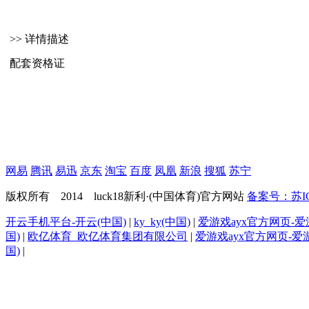
>> 详情描述
配套资格证
网易
腾讯
易迅
京东
淘宝
百度
凤凰
新浪
搜狐
苏宁
版权所有 2014 luck18新利·(中国体育)官方网站
备案号：苏ICP
开云手机平台-开云(中国)
|
ky_ky(中国)
|
爱游戏ayx官方网页-爱
国)
|
欧亿体育_欧亿体育集团有限公司
|
爱游戏ayx官方网页-爱
国)
|