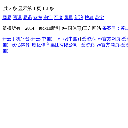
共 3 条 显示第 1 页 1-3 条
网易
腾讯
易迅
京东
淘宝
百度
凤凰
新浪
搜狐
苏宁
版权所有 2014 luck18新利·(中国体育)官方网站
备案号：苏ICP
开云手机平台-开云(中国)
|
ky_ky(中国)
|
爱游戏ayx官方网页-爱
国)
|
欧亿体育_欧亿体育集团有限公司
|
爱游戏ayx官方网页-爱
国)
|