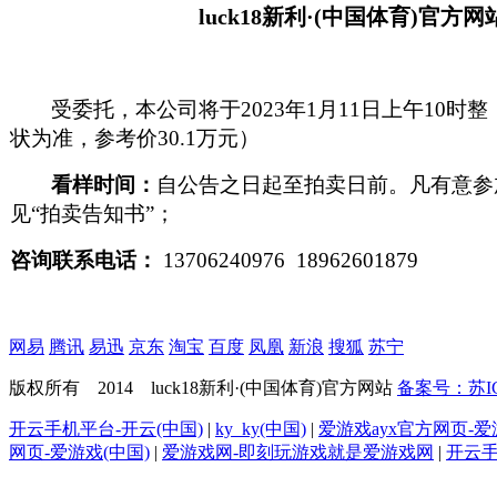
luck18新利·(中国体育)官方网
受委托，本公司将于
2023
年
1
月
11
日上午
10
时整
状为准，参考价
30.1
万元）
看样时间：
自公告之日起至拍卖日前。凡有意参
见“拍卖告知书”；
咨询联系电话：
13706240976 18962601879
网易
腾讯
易迅
京东
淘宝
百度
凤凰
新浪
搜狐
苏宁
版权所有 2014 luck18新利·(中国体育)官方网站
备案号：苏ICP
开云手机平台-开云(中国)
|
ky_ky(中国)
|
爱游戏ayx官方网页-爱
网页-爱游戏(中国)
|
爱游戏网-即刻玩游戏就是爱游戏网
|
开云手