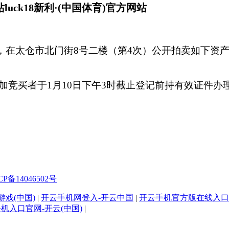
站luck18新利·(中国体育)官方网站
，在太仓市北门街
8
号二楼（第
4
次）公开拍卖如下资
加竞买者于
1
月
10
日下午
3
时截止登记前持有效证件办
备14046502号
游戏(中国)
|
开云手机网登入-开云中国
|
开云手机官方版在线入口-
机入口官网-开云(中国)
|