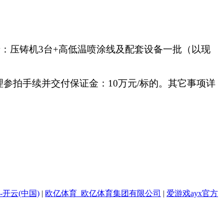
产：压铸机
3
台
+
高低温喷涂线及配套设备一批（以现
理参拍手续并交付保证金：
10
万元
/
标的。其它事项详
开云(中国)
|
欧亿体育_欧亿体育集团有限公司
|
爱游戏ayx官方