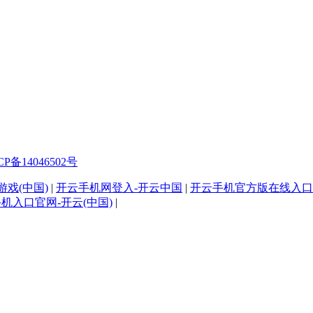
备14046502号
游戏(中国)
|
开云手机网登入-开云中国
|
开云手机官方版在线入口-
机入口官网-开云(中国)
|