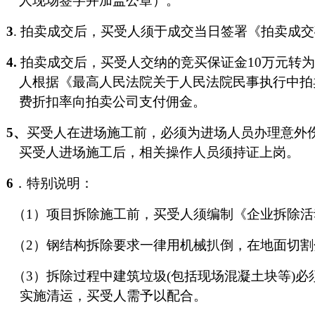
人现场签字并加盖公章）。
3
.
拍卖成交后，买受人
须于成交当日签署《拍卖成交
4
.
拍卖成交后，买受人交纳的竞买保证金
10
万元转为
人根据《最高人民法院关于人民法院民事执行中拍
费折扣率向拍卖公司支付佣金。
5
、
买受人在
进场施工前，必须为进场人员办理意外
买受人进场施工后，相关操作人员须持证上岗。
6
．特别说明：
（
1
）项目拆除施工前，买受人须编制《企业拆除活
（
2
）钢结构拆除要求一律用机械扒倒，在地面切割
（
3
）拆除过程中建筑垃圾
(
包括现场混凝土块等
)
必
实施清运，买受人需予以配合。