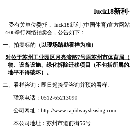
luck18新
受有关单位委托， luck18新利·(中国体育)官方网
举行网络
，公告如下：
14:00
拍卖会
一、拍卖标的
（以现场踏勘看样为准）
对位于苏州工业园区月亮湾路
7
号原苏州市体育局（
物、设备设施、绿化拆除迁移项目（不包括所属的
地平不得破坏）。
二、看样咨询：即日起接受咨询并预约看样。
联系电话：
0512-65213090
公司网址：
http://www.rapidwaysleasing.com
本公司地址：苏州市道前街
56
号