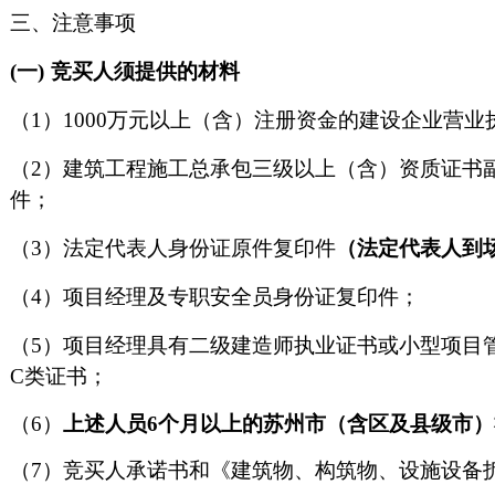
三、注意事项
(一)
竞买人须提供的材料
（
1
）
1000
万元以上（含）注册资金的建设企业营业
（
2
）建筑工程施工总承包三级以上（含）资质证书
件；
（
3
）法定代表人身份证原件复印件
（法定代表人到
（
4
）项目经理及专职安全员身份证复印件；
（
5
）项目经理具有二级建造师执业证书或小型项目
C
类证书；
（
6
）
上述人员
6
个月以上的苏州市（含区及县级市）
（
7
）竞买人承诺书和《建筑物、构筑物、设施设备