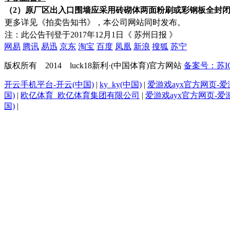
（
2
）原厂区出入口围墙应采用砖砌体两面粉刷或彩钢板全封
更多详见《拍卖告知书》，
本公司网站同时发布。
注：此公告刊登于
2017
年
12
月
1
日《 苏州日报 》
网易
腾讯
易迅
京东
淘宝
百度
凤凰
新浪
搜狐
苏宁
版权所有 2014 luck18新利·(中国体育)官方网站
备案号：苏ICP
开云手机平台-开云(中国)
|
ky_ky(中国)
|
爱游戏ayx官方网页-爱
国)
|
欧亿体育_欧亿体育集团有限公司
|
爱游戏ayx官方网页-爱
国)
|