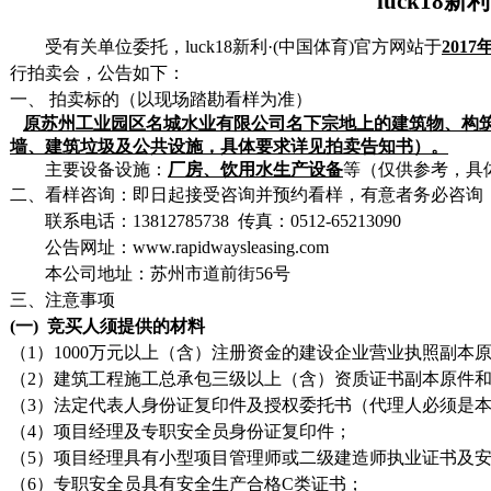
luck18
受有关单位委托，luck18新利·(中国体育)官方网站于
2017
行拍卖会，公告如下：
一、 拍卖标的（以现场踏勘看样为准）
原苏州工业园区名城水业有限公司名下宗地上的建筑物、构
墙、建筑垃圾及公共设施
，具体要求详见拍卖告知书）。
主要设备设施：
厂房
、饮用水生产设备
等（仅供参考，具
二、看样咨询：即日起接受咨询并预约看样，有意者务必咨询
联系电话：
13812785738
传真：
0512-65213090
公告网址：
www.rapidwaysleasing.com
本公司地址：苏州市道前街
56
号
三、注意事项
(一)
竞买人须提供的材料
（
1
）
1000
万元以上（含）注册资金的建设企业营业执照副本
（
2
）建筑工程施工总承包三级以上（含）资质证书副本原件
（
3
）法定代表人身份证复印件及授权委托书（代理人必须是
（
4
）项目经理及专职安全员身份证复印件；
（
5
）项目经理具有小型项目管理师或二级建造师执业证书及
（
6
）
专职安全员具有安全生产合格
C
类证书；