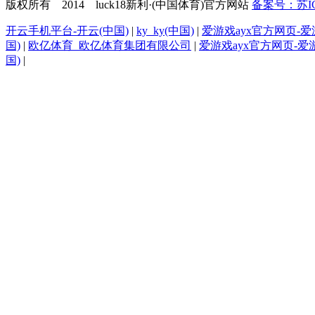
版权所有 2014 luck18新利·(中国体育)官方网站
备案号：苏ICP
开云手机平台-开云(中国)
|
ky_ky(中国)
|
爱游戏ayx官方网页-爱
国)
|
欧亿体育_欧亿体育集团有限公司
|
爱游戏ayx官方网页-爱
国)
|