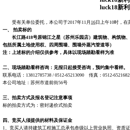
luck18
受有关单位委托，本公司于
2017
年
11
月
16
日上午
10
时，在
一、
拍卖标的
长江路
418
号原锦江之星（苏州乐园店）建筑物、构筑物
包括所属土地使用权、四周围墙、围墙外蒸汽管道等）
注：
上述标的介绍仅供参考，具体以现场踏勘看样为准
二、现场踏勘看样咨询：见报日起接受咨询，预约集中看样。
联系电话：
13812785738 / 0512-65213090
传真：
0512-6521682
本公司地址：
苏
州市道前街
56
号
三、拍卖方式及报名登记注意事项
标的拍卖方式为：密封递价式拍卖
四、竞买人须提供的材料及保证金
1
、竞买人请持
建筑工程施工总承包叁级以上营业执照、资质