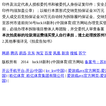
印件及法定代表人授权委托书和被委托人身份证复印件；安全
印件均须加盖公章）；以银行本票形式交纳竞拍保证金
30
万元
受人成交后竞拍保证金
30
万元自动转为拆除履约保证金。交纳
至苏州市道前街
56
号luck18新利·(中国体育)官方网站办理
前，必须办理本拆除项目整体人寿团险，并交委托人审查备案
本次拍卖标的垃圾清运费须买受人自行承担，渣土处理按苏州
2.
其他事项详见《拍卖告知书》
网易
腾讯
易迅
京东
淘宝
百度
凤凰
新浪
搜狐
苏宁
版权所有 2014 luck18新利·(中国体育)官方网站
备案号：苏ICP
开云手机平台-开云(中国)
|
ky_ky(中国)
|
爱游戏ayx官方网页-爱
国)
|
欧亿体育_欧亿体育集团有限公司
|
爱游戏ayx官方网页-爱
国)
|