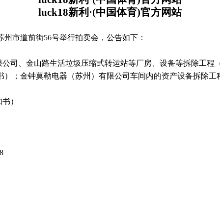
luck18新利·(中国体育)官方网站
苏
州市道前街
56
号
举行拍卖会，公告如下：
限公司、金山路生活垃圾压缩式转运站等厂房、设备等拆除工程
书）；金钟莫勒电器（苏州）有限公司车间内的资产设备拆除工
知书）
8