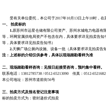
受有关单位委托，本公司于
2017
年
10
月
13
日上午
10
时，在
一、
拍卖标的
1.
原苏州市运星仓储有限公司资产、苏州水城电力电器有
等，环网室属供电局资产不包含在内，具体要求详见拍卖告知
等，具体要求详见拍卖告知书）
2.
天狮广场公厕内设施、设备一批（具体要求详见拍卖告
注：
上述标的介绍仅供参考，具体以现场踏勘看样为准
二、现场踏勘看样咨询：见报日起接受咨询，预约集中看样。
联系电话：
13812785738 / 0512-65213090
传真：
0512-6521682
本公司地址：
苏
州市道前街
56
号
三、拍卖方式及报名登记注意事项
标的拍卖方式为：密封递价式拍卖