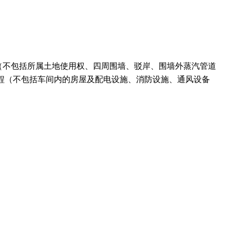
（不包括所属土地使用权、四周围墙、驳岸、围墙外蒸汽管道
程（不包括车间内的房屋及配电设施、消防设施、通风设备