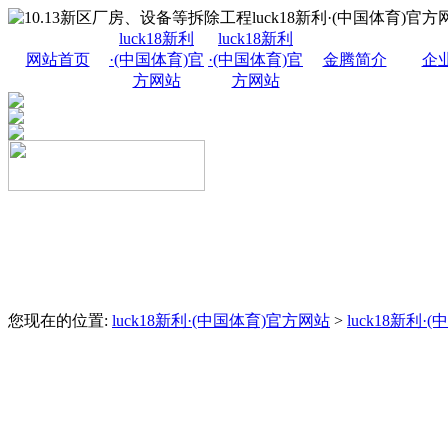
luck18新利
luck18新利
网站首页
·(中国体育)官
·(中国体育)官
金腾简介
企
方网站
方网站
您现在的位置:
luck18新利·(中国体育)官方网站
>
luck18新利