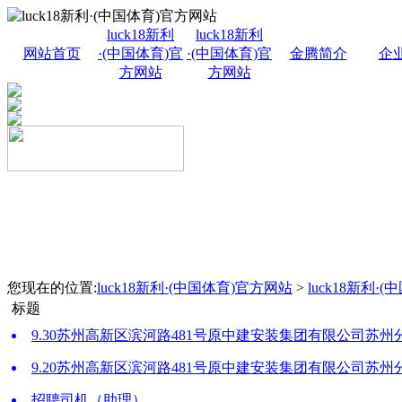
luck18新利
luck18新利
网站首页
·(中国体育)官
·(中国体育)官
金腾简介
企
方网站
方网站
您现在的位置:
luck18新利·(中国体育)官方网站
>
luck18新利·
标题
9.30苏州高新区滨河路481号原中建安装集团有限公司
9.20苏州高新区滨河路481号原中建安装集团有限公司
招聘司机（助理）