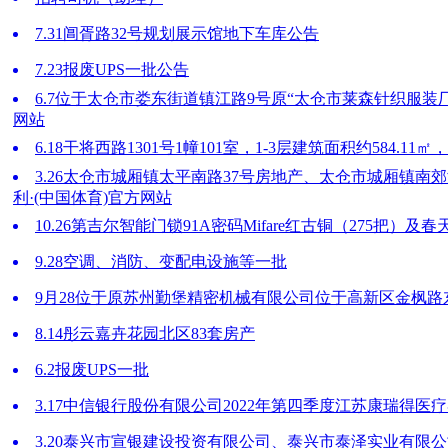
7.31阊胥路32号规划展示馆地下车库公告
7.23报废UPS一批公告
6.7位于太仓市娄东街道镇江路9号原“太仓市莱森针织服装厂
网站
6.18干将西路1301号1幢101室，1-3层建筑面积约584.1
3.26太仓市城厢镇太平南路37号房地产、太仓市城厢镇南郊海
利·(中国体育)官方网站
10.26第吉尔智能门锁91A密码Mifare红古铜（275把）
9.28空调、消防、变配电设施等一批
9月28位于原苏州勤堡精密机械有限公司位于高新区金枫
8.14彤云嘉卉花园北区83套房产
6.2报废UPS一批
3.17中信银行股份有限公司2022年第四季度江苏康瑞得医
3.20泰兴市宣银建设投资有限公司、泰兴市泰泽实业有限