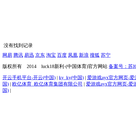
没有找到记录
网易
腾讯
易迅
京东
淘宝
百度
凤凰
新浪
搜狐
苏宁
版权所有 2014 luck18新利·(中国体育)官方网站
备案号：苏ICP
开云手机平台-开云(中国)
|
ky_ky(中国)
|
爱游戏ayx官方网页-爱
国)
|
欧亿体育_欧亿体育集团有限公司
|
爱游戏ayx官方网页-爱
国)
|